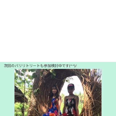
ごく当たるから‼️
私にとってはハワイ以来のヨガですが、バリ島の朝の澄んだ空気
の中、自分と繋がる感覚はなんともいえず気持ちが良いです。
逆立ちもグラつかず、ビシッと決まります。
そして、何より楽しかったのはバリ観光。現地のKEIKOさんがア
テンドしてくれたおかけで
神聖な沐浴、壮大な景色を背景に大きなブランコ、海辺の極上マ
ッサージと最高の体験ができました。
次回のバリリトリートも参加検討中です(^^)/