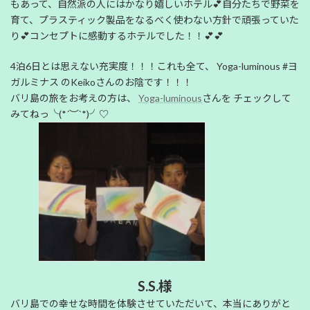
もあって、自然派の人にはかなり嬉しいホテル💕自分たちで野菜を
育て、プラスティック製品をなるべく使わない方針で頑張っていた
り💕コンセプトに感動するホテルでした！！💕💕
4泊6日とは思えない充実度！！！これも全て、 Yoga-luminous #ヨ
ガルミナス のKeikoさんのお陰です！！！
バリ島の旅をお考えの方は、
Yoga-luminous
さんを チェックして
みてねっ╰(*´︶`*)╯♡
S.S.様
バリ島での幸せな時間を体験させていただいて、本当にありがと