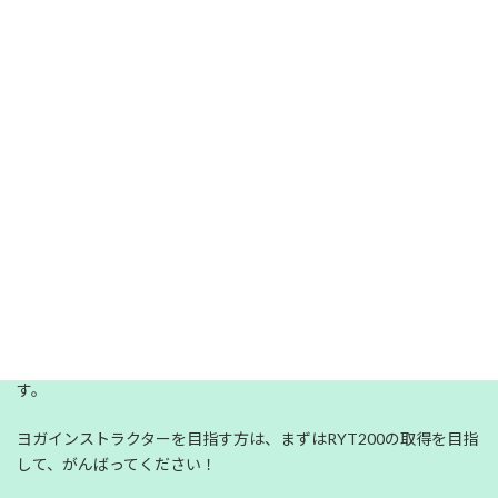
（チャクラ・スシュムナ）、アーサナが身体に及ぼす利点につい
て学びます。
ヨガ指導者のためのヨガ哲学，生活，倫理では、インド哲学のヨ
ーガ学派の教典「ヨーガ・スートラ」よりマインドとハートにつ
いて学びます。
その他、ヒンドゥー教の聖典のひとつである「バガヴァット・ギ
ーター」、カルマヨーガの無私の奉仕の精神、
インドにおけるヨガの歴史、ヨガの思想などを学びます。
200時間と聞くと大変長い時間に感じますが、学ぶ中身を見ると非
常に内容が濃く、200時間という長さも納得できますね。
また、RYT500は、RYT200の上位資格で、さらに300時間の研
鑽・研修を積み、ヨガインストラクターとしての専門性を高めま
す。
ヨガインストラクターを目指す方は、まずはRYT200の取得を目指
して、がんばってください！