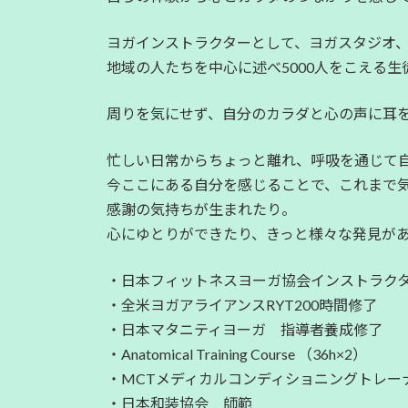
ヨガインストラクターとして、ヨガスタジオ
地域の人たちを中心に述べ5000人をこえる
周りを気にせず、自分のカラダと心の声に耳
忙しい日常からちょっと離れ、呼吸を通じて
今ここにある自分を感じることで、これまで
感謝の気持ちが生まれたり。
心にゆとりができたり、きっと様々な発見が
・日本フィットネスヨーガ協会インストラク
・全米ヨガアライアンスRYT200時間修了
・日本マタニティヨーガ 指導者養成修了
・Anatomical Training Course （36h×2）
・MCTメディカルコンディショニングトレー
・日本和装協会 師範