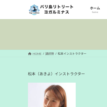
コ
ナ
ホーム
ン
ビ
home
テ
ゲ
ン
ー
ツ
シ
へ
ョ
ス
ン
キ
に
ッ
移
HOME
講師陣
松本インストラクター
プ
動
松本（あきよ）インストラクター