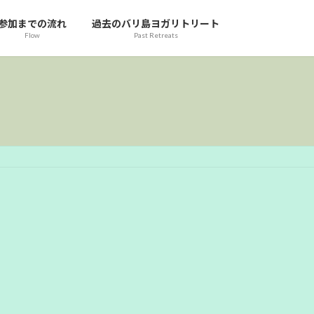
参加までの流れ
過去のバリ島ヨガリトリート
Flow
Past Retreats