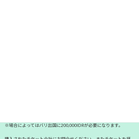
ホテルでの30分マッサージ
アフタヌーン・ティー＆コーヒー
※リトリート修了証書
リトリート修了後に終了証明書を発行いたします。
証明書の発行は、原則としてリトリートに含まれる一定の講習と
お時間を有した方のみに限らせていただき、現地でお渡しいたし
ます。再発行はいたしません。
---リトリート参加費用に含まれないもの---
往復航空券
※直行便64,000円（＋空港税）で手配可能です、お早目にお申し
出ください。
海外保険加入代金
※海外保険加入は強くお勧めいたします。
出国税など
※場合によってはバリ出国に200,000IDRが必要になります。
購入されたチケット会社にお問合せください。またチケットを拝